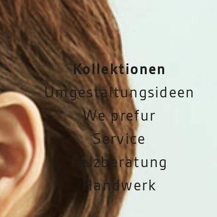
Kollektionen
Umgestaltungsideen
We prefur
Service
Pelzberatung
Handwerk