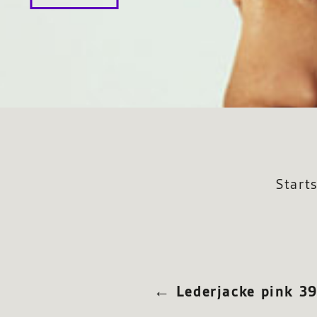
Start
←
Lederjacke pink 3