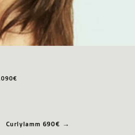
1.090€
Curlylamm 690€
→